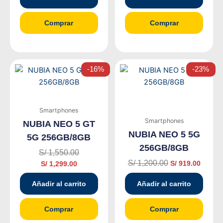
Comprar
Comprar
El
El
El
El
-16%
-23%
precio
precio
precio
precio
actual
original
original
actual
es:
era:
era:
es:
S/ 1,299.00.
S/ 1,550.00.
S/ 1,200.00.
S/ 919.
Smartphones
Smartphones
NUBIA NEO 5 GT
NUBIA NEO 5 5G
5G 256GB/8GB
256GB/8GB
S/
1,550.00
S/
1,200.00
S/
919.00
S/
1,299.00
Añadir al carrito
Añadir al carrito
Comprar
Comprar