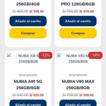
256GB/4GB
PRO 128GB/6GB
S/
480.00
S/
550.00
S/
399.00
S/
479.00
Añadir al carrito
Añadir al carrito
Comprar
Comprar
El
El
El
El
-12%
-14%
precio
precio
precio
precio
original
actual
original
actual
era:
es:
era:
es:
S/ 940.00.
S/ 825.00.
S/ 700.00.
S/ 599.0
Smartphones
Smartphones
NUBIA AIR 5G
NUBIA V80 MAX
256GB/8GB
256GB/8GB
S/
940.00
S/
700.00
S/
825.00
S/
599.00
Añadir al carrito
Añadir al carrito