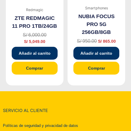
S/ 5,049.00.
S/ 6,000.00.
S/ 950.00.
S/ 865.0
Smartphones
Redmagic
NUBIA FOCUS
ZTE REDMAGIC
PRO 5G
11 PRO 1TB/24GB
256GB/8GB
S/
6,000.00
S/
950.00
S/
865.00
S/
5,049.00
Añadir al carrito
Añadir al carrito
Comprar
Comprar
SERVICIO AL CLIENTE
Políticas de seguridad y privacidad de datos