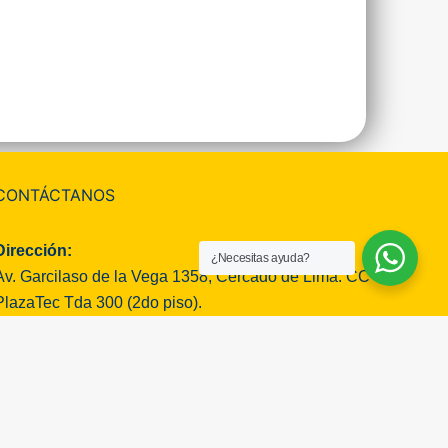
CONTÁCTANOS
Dirección:
¿Necesitas ayuda?
Av. Garcilaso de la Vega 1358, Cercado de Lima. CC
PlazaTec Tda 300 (2do piso).
Horario de atención:
Lunes a sábados: 11:30 am a 8 pm.
Domingos cerrado.