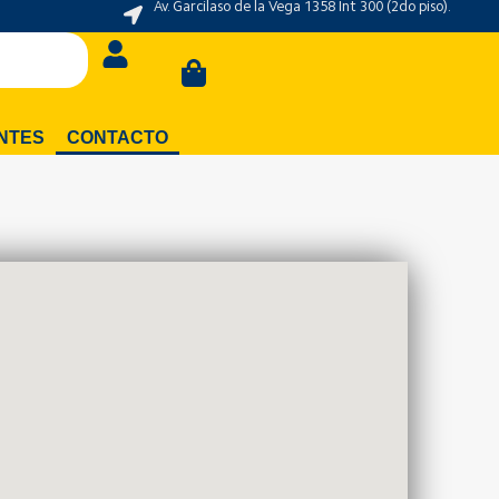
Av. Garcilaso de la Vega 1358 Int 300 (2do piso).
Carrito
NTES
CONTACTO