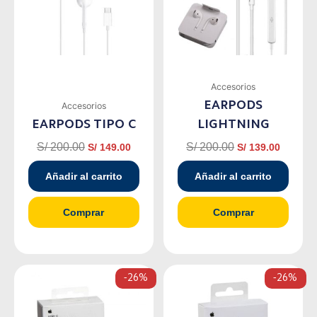
Accesorios
EARPODS
Accesorios
EARPODS TIPO C
LIGHTNING
S/
200.00
S/
200.00
S/
149.00
S/
139.00
Añadir al carrito
Añadir al carrito
Comprar
Comprar
El
El
El
El
-26%
-26%
precio
precio
precio
precio
original
actual
original
actual
era:
es:
era:
es: