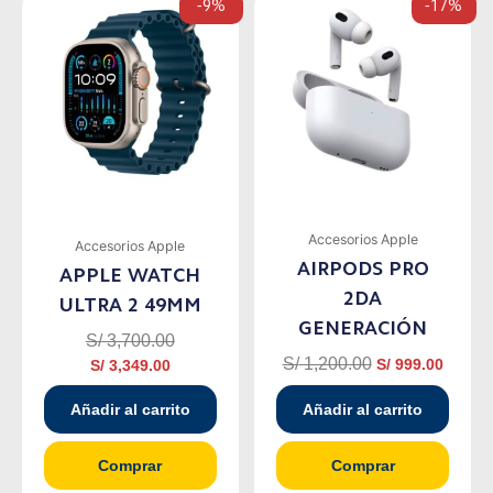
-9%
-17%
precio
precio
precio
precio
actual
original
original
actual
es:
era:
era:
es:
S/ 3,349.00.
S/ 3,700.00.
S/ 1,200.00.
S/ 999.
Accesorios Apple
Accesorios Apple
AIRPODS PRO
APPLE WATCH
2DA
ULTRA 2 49MM
GENERACIÓN
S/
3,700.00
S/
1,200.00
S/
999.00
S/
3,349.00
Añadir al carrito
Añadir al carrito
Comprar
Comprar