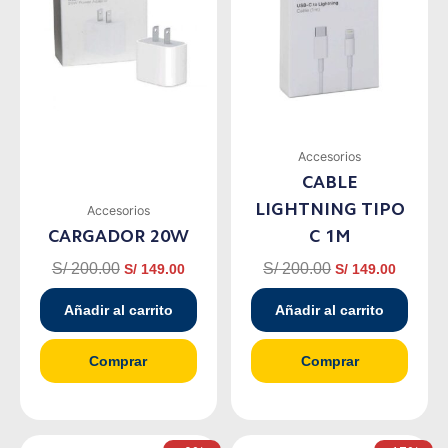
S/ 200.00.
S/ 149.00.
S/ 200.00.
S/ 149.0
Accesorios
CABLE
LIGHTNING TIPO
Accesorios
CARGADOR 20W
C 1M
S/
200.00
S/
200.00
S/
149.00
S/
149.00
Añadir al carrito
Añadir al carrito
Comprar
Comprar
El
El
El
El