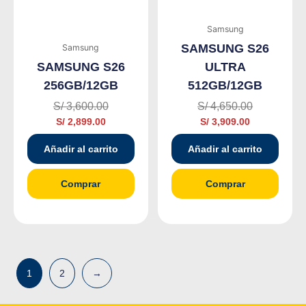
es:
era:
es:
era:
S/ 2,899.00.
S/ 3,600.00.
S/ 3,909.00.
S/ 4,650.00.
Samsung
SAMSUNG S26
Samsung
SAMSUNG S26
ULTRA
256GB/12GB
512GB/12GB
S/
3,600.00
S/
4,650.00
S/
2,899.00
S/
3,909.00
Añadir al carrito
Añadir al carrito
Comprar
Comprar
1
2
→