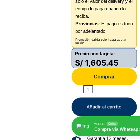
solo el valor del delivery y el
equipo lo paga cuando lo
reciba.
Provincias:
El pago es todo
por adelantado.
Promoción válida solo hasta agotar
stock*
Precio con tarjeta:
S/
1,605.45
Comprar
SAMSUNG
A57
5G
Añadir al carrito
256GB/8GB
cantidad
Asesor
Online
Compra vía Whatsap
Garantía 12 meses.