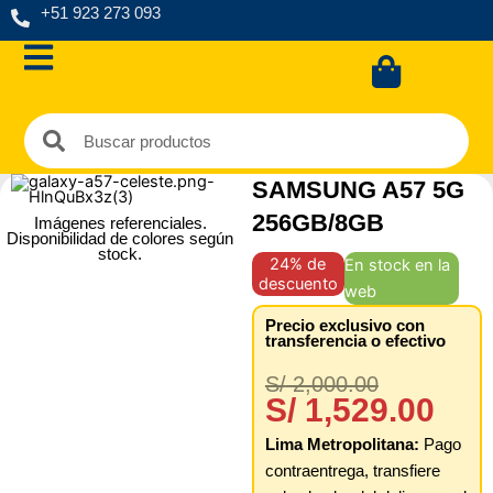
Ir
+51 923 273 093
al
Carrit
contenido
Buscar
Buscar
SAMSUNG A57 5G
256GB/8GB
Imágenes referenciales.
Disponibilidad de colores según
stock.
24% de
En stock en la
descuento
web
Precio exclusivo con
transferencia o efectivo
El
El
S/
2,000.00
precio
precio
S/
1,529.00
original
actual
Lima Metropolitana:
Pago
era:
es:
contraentrega, transfiere
S/ 2,000.0
S/ 1,