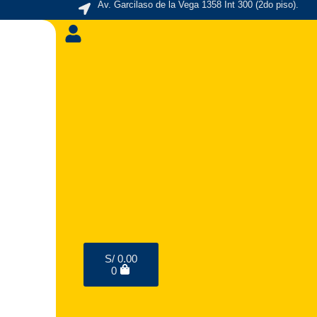
Av. Garcilaso de la Vega 1358 Int 300 (2do piso).
Carrito
S/
0.00
0