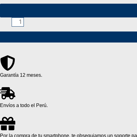
NUBIA
V80
MAX
256GB/8GB
cantidad
Garantía 12 meses.
Envíos a todo el Perú.
Por la compra de tu smartphone, te obsequiamos un soporte par