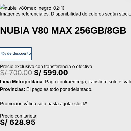
Imágenes referenciales. Disponibilidad de colores según stock.
NUBIA V80 MAX 256GB/8GB
14% de descuento
Precio exclusivo con transferencia o efectivo
El
El
S/
700.00
S/
599.00
precio
precio
Lima Metropolitana:
Pago contraentrega, transfiere solo el val
original
actual
Provincias:
El pago es todo por adelantado.
era:
es:
S/ 700.00.
S/ 599.00.
Promoción válida solo hasta agotar stock*
Precio con tarjeta:
S/
628.95