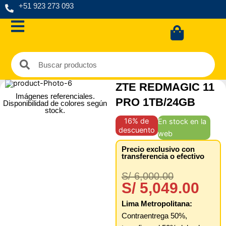
Ir
+51 923 273 093
al
Carrit
contenido
Buscar
Buscar
ZTE REDMAGIC 11
Imágenes referenciales.
PRO 1TB/24GB
Disponibilidad de colores según
stock.
16% de
En stock en la
descuento
web
Precio exclusivo con
transferencia o efectivo
El
El
S/
6,000.00
precio
precio
S/
5,049.00
original
actual
Lima Metropolitana:
era:
es:
Contraentrega 50%,
S/ 6,000.0
S/ 5,