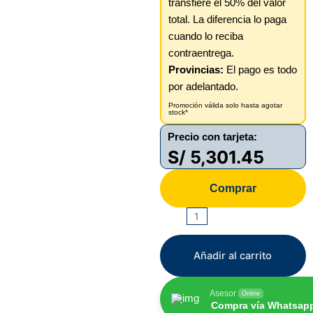
transfiere el 50% del valor
total. La diferencia lo paga
cuando lo reciba
contraentrega.
Provincias:
El pago es todo
por adelantado.
Promoción válida solo hasta agotar
stock*
Precio con tarjeta:
S/
5,301.45
Comprar
ZTE
REDMAGIC
11
Añadir al carrito
PRO
1TB/24GB
Asesor
Online
cantidad
Compra vía Whatsap