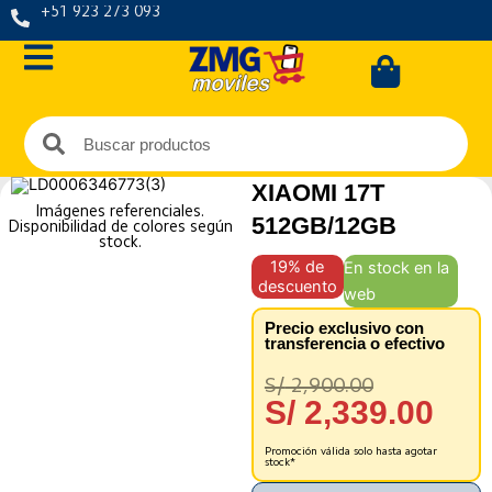
Ir
+51 923 273 093
al
Carrit
contenido
Buscar
Buscar
XIAOMI 17T
Imágenes referenciales.
512GB/12GB
Disponibilidad de colores según
stock.
19% de
En stock en la
descuento
web
Precio exclusivo con
transferencia o efectivo
El
El
S/
2,900.00
precio
preci
S/
2,339.00
original
actua
era:
es:
Promoción válida solo hasta agotar
stock*
S/ 2,900.00
S/ 2,3