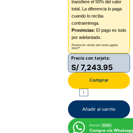
transfiere el 50% del valor
total. La diferencia lo paga
cuando lo reciba
contraentrega.
Provincias:
El pago es todo
por adelantado.
Promoción válida solo hasta agotar
stock*
Precio con tarjeta:
S/
7,243.95
Comprar
IPHONE
17
PRO
Añadir al carrito
MAX
1TB
Asesor
Online
cantidad
Compra vía Whatsap