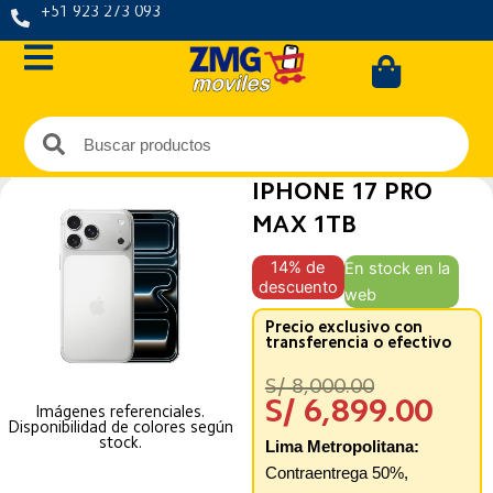
Ir
+51 923 273 093
al
Carrit
contenido
Buscar
Buscar
IPHONE 17 PRO
MAX 1TB
14% de
En stock en la
descuento
web
Precio exclusivo con
transferencia o efectivo
El
El
S/
8,000.00
precio
precio
S/
6,899.00
Imágenes referenciales.
original
actua
Disponibilidad de colores según
stock.
Lima Metropolitana:
era:
es:
Contraentrega 50%,
S/ 8,000.00
S/ 6,8